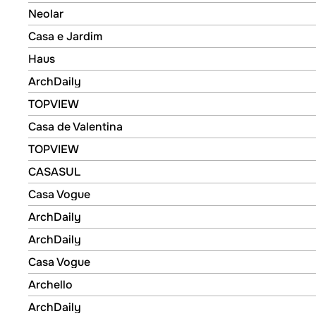
Casa e Jardim
Neolar
Neolar
Casa e Jardim
Casa e Jardim
Haus
Haus
ArchDaily
ArchDaily
TOPVIEW
TOPVIEW
Casa de Valentina
Casa de Valentina
TOPVIEW
TOPVIEW
CASASUL
CASASUL
Casa Vogue
Casa Vogue
ArchDaily
ArchDaily
ArchDaily
ArchDaily
Casa Vogue
Casa Vogue
Archello
Archello
ArchDaily