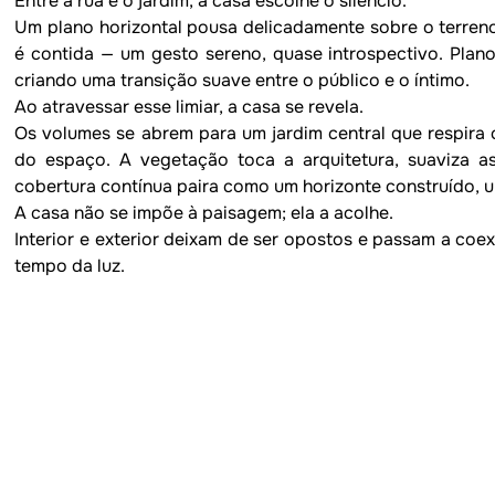
Entre a rua e o jardim, a casa escolhe o silêncio.

Um plano horizontal pousa delicadamente sobre o terreno,
é contida — um gesto sereno, quase introspectivo. Planos
criando uma transição suave entre o público e o íntimo.

Ao atravessar esse limiar, a casa se revela.

Os volumes se abrem para um jardim central que respira 
do espaço. A vegetação toca a arquitetura, suaviza as 
cobertura contínua paira como um horizonte construído, un
A casa não se impõe à paisagem; ela a acolhe.

Interior e exterior deixam de ser opostos e passam a coexi