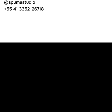
@spumastudio
@spumastudio
+55 41 3352-26718
+55 41 3352-26718