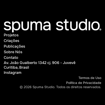
Projetos
Projetos
Criações
Criações
Publicações
Publicações
Sobre Nós
Sobre Nós
Contato
Av. João Gualberto 1342 cj. 906 - Juvevê
Contato
Curitiba, Brasil
Instagram
Instagram
Termos de Uso
Política de Privacidade
Termos de Uso
© 2026 Spuma Studio. Todos os direitos reservados.
Política de Privacidade