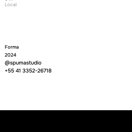
Local
Forma
2024
@spumastudio
@spumastudio
+55 41 3352-26718
+55 41 3352-26718