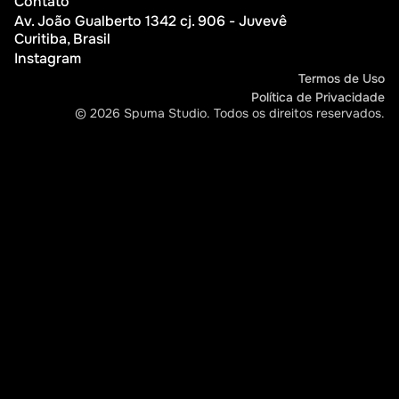
Sobre Nós
Contato
Av. João Gualberto 1342 cj. 906 - Juvevê
Contato
Curitiba, Brasil
Instagram
Instagram
Termos de Uso
Política de Privacidade
Termos de Uso
© 2026 Spuma Studio. Todos os direitos reservados.
Política de Privacidade