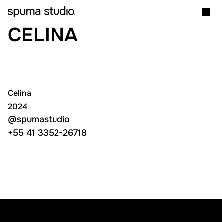
CELINA
Celina
2024
@spumastudio
@spumastudio
+55 41 3352-26718
+55 41 3352-26718