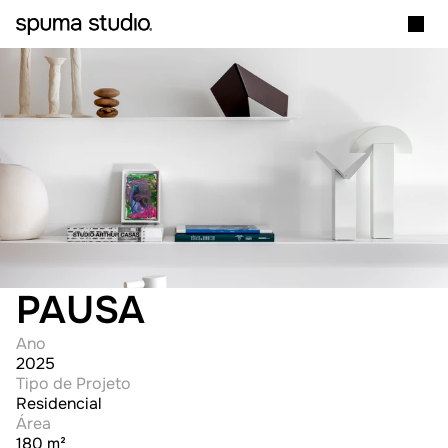
PAUSA
Ano
2025
Tipo de Projeto
Residencial
Área
180 m²