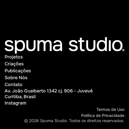
Projetos
Projetos
Criações
Criações
Publicações
Publicações
Sobre Nós
Sobre Nós
Contato
Av. João Gualberto 1342 cj. 906 - Juvevê
Contato
Curitiba, Brasil
Instagram
Instagram
Termos de Uso
Política de Privacidade
Termos de Uso
© 2026 Spuma Studio. Todos os direitos reservados.
Política de Privacidade