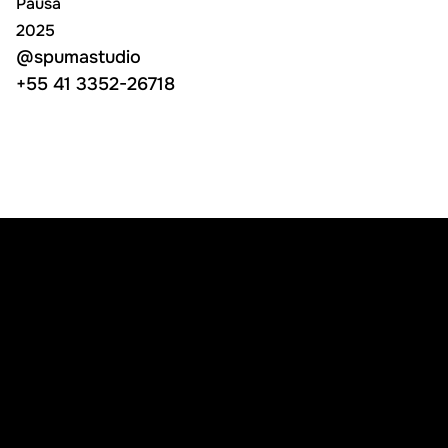
Pausa
2025
@spumastudio
@spumastudio
+55 41 3352-26718
+55 41 3352-26718