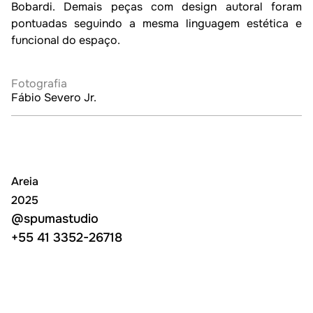
Bobardi. Demais peças com design autoral foram 
pontuadas seguindo a mesma linguagem estética e 
funcional do espaço. 

Fotografia
Fábio Severo Jr.
Areia
2025
@spumastudio
@spumastudio
+55 41 3352-26718
+55 41 3352-26718