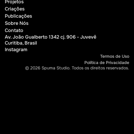
Projetos
Projetos
Criações
Criações
Publicações
Publicações
Sobre Nós
Sobre Nós
Contato
Av. João Gualberto 1342 cj. 906 - Juvevê
Contato
Curitiba, Brasil
Instagram
Instagram
Termos de Uso
Política de Privacidade
Termos de Uso
© 2026 Spuma Studio. Todos os direitos reservados.
Política de Privacidade